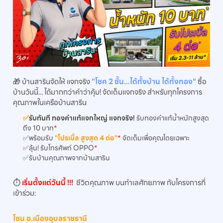
🎁 บ้านสารินจัดให้ แจกจริง
"โชค 2 ชั้น...ได้ทั้งบ้าน ได้ทั้งทอง"
ซื้อ
บ้านวันนี้... ได้มากกว่าคำว่าคุ้ม! จัดเต็มแจกจริง สำหรับทุกโครงการ
คุณภาพในเครือบ้านสาริน
✅
รับทันที ทองคำแท้แจกใหญ่ แจกจริง!
รับทองคำแท้น้ำหนักสูงสุด
ถึง 10 บาท
*
✅พร้อมรับ
"โปรเบิ้ล สูงสุด 4 ต่อ"
*
จัดเต็มเพื่อคุณโดยเฉพาะ
✅ลุ้น! รับโทรศัพท์ OPPO
*
✅รับบ้านคุณภาพจากบ้านสาริน
⏱️
เริ่มตั้งแต่วันนี้ !!!
ชีวิตคุณภาพ บนทำเลศักยภาพ กับโครงการที่
เข้าร่วม:
โซน อ.เมืองอุบลราชธานี