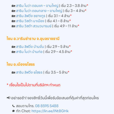
🏡
สาริน โนว่า ดอนแค – ขามใหญ่
| เริ่ม 2.3 – 3.8 ล้าน
*
🏡
สาริน โนว่า ดอนกลาง – ขามใหญ่
| เริ่ม 3 – 4 ล้าน
*
🏡
สาริน ลิฟวิ่ง ชยางกูร
| เริ่ม 3.1 – 4 ล้าน
*
🏡
สาริน วิสต้า นาเมือง
| เริ่ม 4.1 – 8 ล้าน
*
🏡
สาริน วิสต้า สวนวนารมย์
| เริ่ม 4.9 – 11 ล้าน
*
โซน อ.วารินชำราบ จ.อุบลราชธานี
🏡
สาริน ลิฟวิ่ง บ้านจั่น
| เริ่ม 2.9 – 5 ล้าน
*
🏡
สาริน โนว่า บ้านก่อ
| เริ่ม 2.9 – 4.5 ล้าน
*
โซน อ.เมืองยโสธร
🏡
สาริน ลิฟวิ่ง ยโสธร
| เริ่ม 3.5 – 5 ล้าน
*
* เงื่อนไขเป็นไปตามที่บริษัทฯ กำหนด
📢 อย่ารอช้า! จองสิทธิ์วันนี้เพื่อรับข้อเสนอที่คุ้มค่าที่สุดก่อนใคร
📞 สอบถามโทร.
08 8595 5488
💬 ทัก Chat:
https://lin.ee/INt8GHk