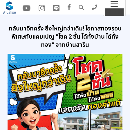
Togg
MENU
navig
กลับมาอีกครั้ง ยิ่งใหญ่กว่าเดิม! โอกาสทองรอบ
พิเศษกับแคมเปญ "โชค 2 ชั้น ได้ทั้งบ้าน ได้ทั้ง
ทอง" จากบ้านสาริน