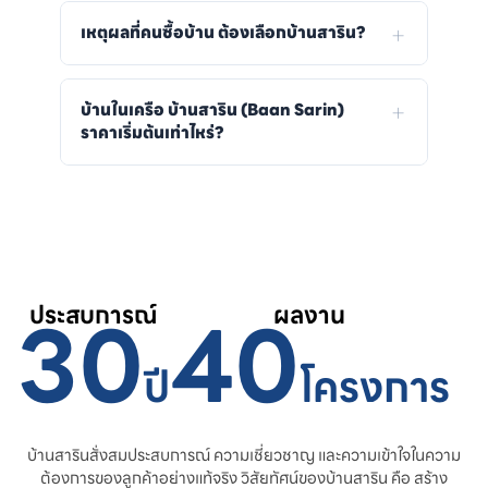
เหตุผลที่คนซื้อบ้าน ต้องเลือกบ้านสาริน?
บ้านในเครือ บ้านสาริน (Baan Sarin)
ราคาเริ่มต้นเท่าไหร่?
30
40
ประสบการณ์
ผลงาน
ปี
โครงการ
บ้านสารินสั่งสมประสบการณ์ ความเชี่ยวชาญ และความเข้าใจในความ
ต้องการของลูกค้าอย่างแท้จริง วิสัยทัศน์ของบ้านสาริน คือ สร้าง