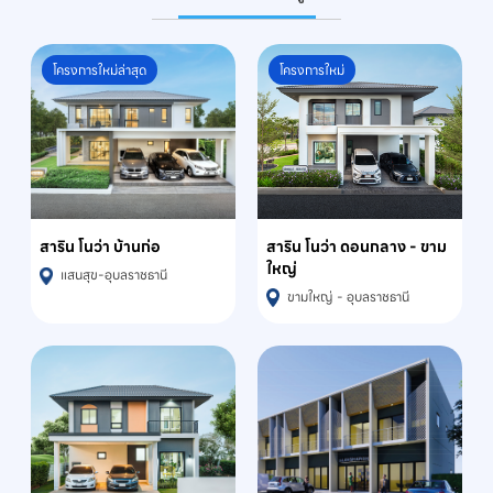
โครงการใหม่ล่าสุด
โครงการใหม่
สาริน โนว่า ดอนกลาง - ขาม
สาริน โนว่า บ้านก่อ
ใหญ่
แสนสุข-อุบลราชธานี
ขามใหญ่ - อุบลราชธานี