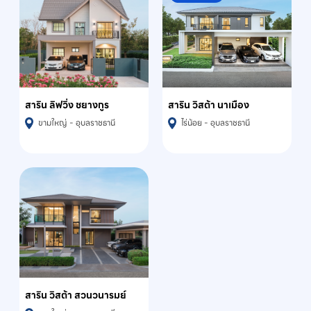
สาริน ลิฟวิ่ง ชยางกูร
สาริน วิสต้า นาเมือง
ขามใหญ่ - อุบลราชธานี
ไร่น้อย - อุบลราชธานี
สาริน วิสต้า สวนวนารมย์