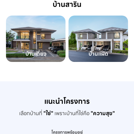
บ้านสาริน
บ้านเดี่ยว
บ้านแฝด
แนะนำโครงการ
เลือกบ้านที่
"ใช่"
เพราะบ้านที่ใช่คือ
"ความสุข"
โครงการพร้อมอยู่