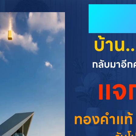
"โชค 2
บ้าน..
กลับมาอีกคร
แจก
ทองคำแท้ 