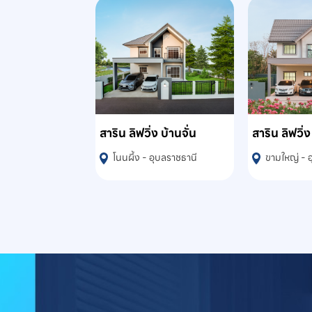
สาริน ลิฟวิ่ง บ้านจั่น
สาริน ลิฟวิ่
โนนผึ้ง - อุบลราชธานี
ขามใหญ่ - 