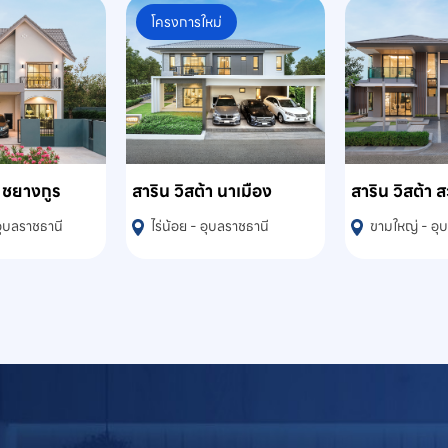
โครงการใหม่
ง ชยางกูร
สาริน วิสต้า นาเมือง
สาริน วิสต้า
อุบลราชธานี
ไร่น้อย - อุบลราชธานี
ขามใหญ่ - อุ