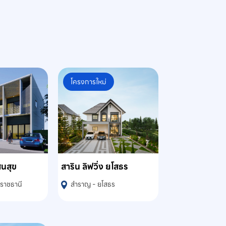
โครงการใหม่
สนสุข
สาริน ลิฟวิ่ง ยโสธร
ลราชธานี
สำราญ - ยโสธร